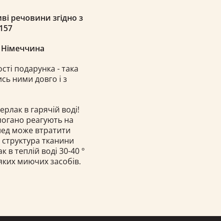
ві речовини згідно з
157
, Німеччина
ості подарунка - така
сь ними довго і з
ерлак в гарячій воді!
 погано реагують на
плед може втратити
і структура тканини
в теплій воді 30-40 °
яких миючих засобів.