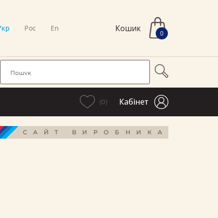
Кошик
Укр
Рос
En
0
Кабінет
(0)
САЙТ ВИРОБНИКА
і