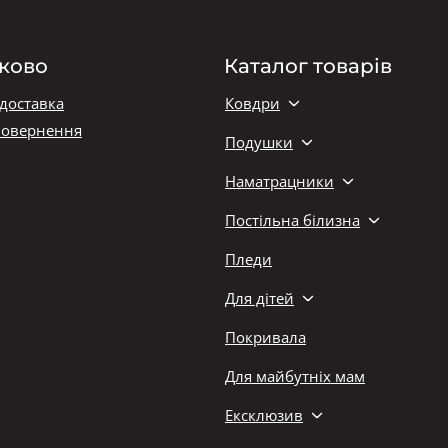
ково
Каталог товарів
 доставка
Ковдри
повернення
Подушки
Наматрацники
Постільна білизна
Пледи
Для дітей
Покривала
Для майбутніх мам
Ексклюзив