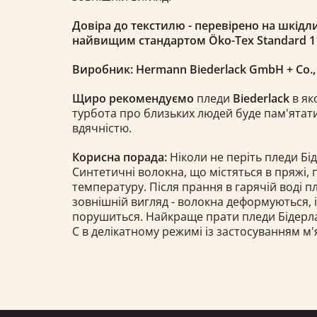
Довіра до текстилю - перевірено на шкідли
найвищим стандартом Öko-Tex Standard 1
Виробник: Hermann Biederlack GmbH + Co.
Щиро рекомендуємо
пледи
Biederlack
в як
турбота про близьких людей буде пам'ятати
вдячністю.
Корисна порада:
Ніколи не періть пледи Бід
Синтетичні волокна, що містяться в пряжі,
температуру. Після прання в гарячій воді 
зовнішній вигляд - волокна деформуються, 
порушиться. Найкраще прати пледи Бідерлак 
С в делікатному режимі із застосуванням м'