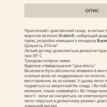
ОПИС
Практичний і довговічний склад - в нитках 
марочне волокно
Dralon®
, найкращий дода
пряжі, розробка німецького концерну
Bayer
Щільність 415г/м²
Легкий догляд: дозволяється делікатне пра
при 30° С.
Трендова колірна гамма
Відмінне співвідношення "ціна-якість"
Ви можете бути абсолютно впевнені в якост
оскільки вони не «надруковані» на полотні, 
виготовлення, як на килимі. У цьому легко 
подивіться на зворотний бік пледа, і Ви по
малюнок, тільки «навиворіт». Всі пледи ма
якості - вони не скачуються, не електризуєт
легко перуться в делікатному режимі і довг
зовнішній вигляд.