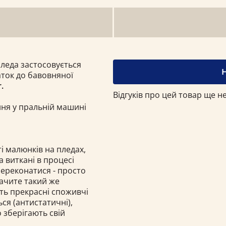
пледа застосовується
ток до бавовняної
.
Відгуків про цей товар ще не
ння у пральній машині
і малюнків на пледах,
а виткані в процесі
переконатися - просто
бачите такий же
ють прекрасні споживчі
ься (антистатичні),
о зберігають свій