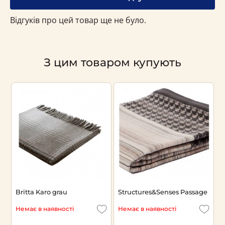
Відгуків про цей товар ще не було.
З цим товаром купують
Britta Karo grau
Structures&Senses Passage
П
a
Немає в наявності
Немає в наявності
Н