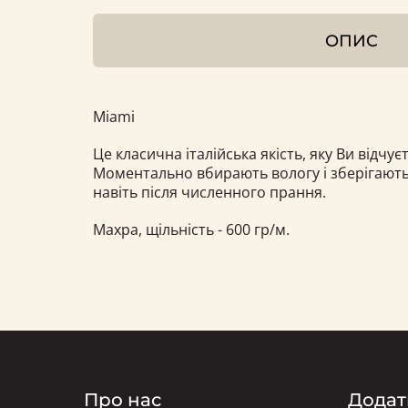
ОПИС
Miami
Це класична італійська якість, яку Ви відчу
Моментально вбирають вологу і зберігають 
навіть після численного прання.
Махра, щільність - 600 гр/м.
Про нас
Додат