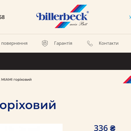
58
а повернення
Гарантія
Контакти
 MIAMI горіховий
оріховий
336 ₴