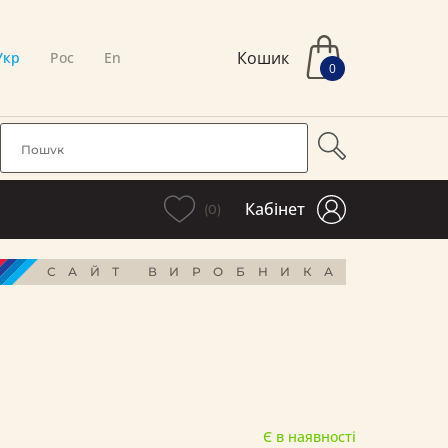
Кошик
Укр
Рос
En
0
Кабінет
(0)
САЙТ ВИРОБНИКА
Є в наявності