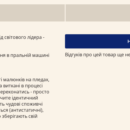
ід світового лідера -
Відгуків про цей товар ще не
ння в пральній машині
і малюнків на пледах,
 а виткані в процесі
переконатись - просто
бачите ідентичний
ють чудові споживчі
ься (антистатичні),
о зберігають свій