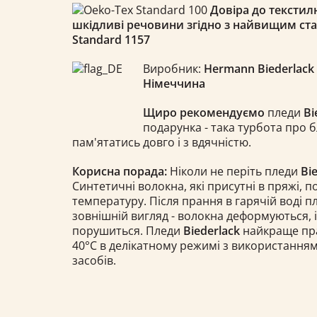
Довіра до текстил
шкідливі речовини згідно з найвищим ст
Standard 1157​
Виробник:
Hermann Biederlac
Німеччина
Щиро рекомендуємо
пледи
Bi
подарунка - така турбота про 
пам'ятатись довго і з вдячністю.
Корисна порада:
Ніколи не періть пледи
Bi
Синтетичні волокна, які присутні в пряжі, 
температуру. Після прання в гарячій воді 
зовнішній вигляд - волокна деформуються, 
порушиться. Пледи
Biederlack
найкраще прат
40°С в делікатному режимі з використання
засобів.