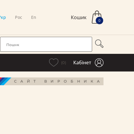
Кошик
Укр
Рос
En
0
Кабінет
(0)
САЙТ ВИРОБНИКА
і