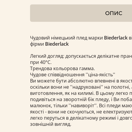
ОПИС
Чудовий німецький плед марки
Biederlack
в
фірми
Biederlack
Легкий догляд: допускається делікатне пра
при
40°С.
Трендова кольорова гамма.
Чудове співвідношення ''ціна-якість''
Ви можете бути абсолютно впевнені в якост
оскільки вони не ''надруковані'' на полотні,
виготовлення, як на килимі. В цьому легко 
подивіться на зворотній бік пледу, і Ви по
малюнок, тільки ''навиворіт''. Всі пледи ма
якості - вони не скочуються, не електризуют
легко перуться в делікатному режимі і довг
зовнішній вигляд.