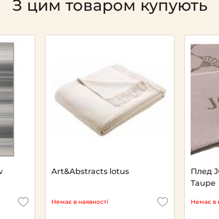
З цим товаром купують
w
Art&Abstracts lotus
Плед J
Taupe
Немає в наявності
Немає в 