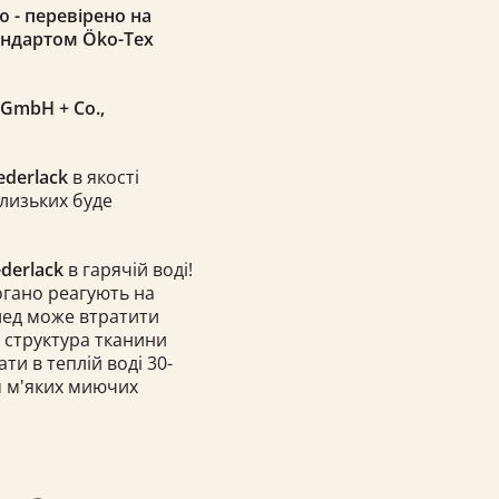
ю - перевірено на
андартом Öko-Tex
k GmbH
+ Co.
,
ederlack
в якості
близьких буде
ederlack
в гарячій воді!
погано реагують на
плед може втратити
і структура тканини
и в теплій воді 30-
м м'яких миючих