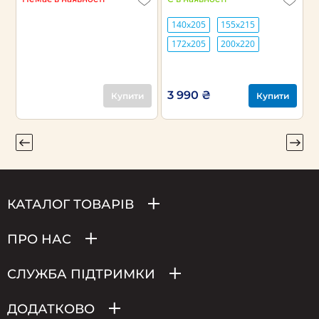
140х205
155х215
172х205
200х220
3 990 ₴
3
Купити
Купити
КАТАЛОГ ТОВАРІВ
ПРО НАС
СЛУЖБА ПІДТРИМКИ
ДОДАТКОВО