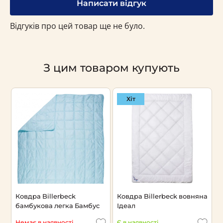
Написати відгук
Відгуків про цей товар ще не було.
З цим товаром купують
Хіт
а
Ковдра Billerbeck
Ковдра Billerbeck вовняна
К
бамбукова легка Бамбус
Ідеал
І
Немає в наявності
Є в наявності
Є