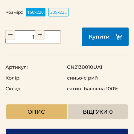
160х220
205х225
Розмір::
Купити
Артикул:
CN2130010UA1
Колір:
синьо-сірий
Склад
сатин, бавовна 100%
ОПИС
ВІДГУКИ
0