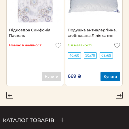
Підковдра Симфонія
Подушка антиалергійна,
П
Пастель
стебнована Лілія сатин
Є
Немає в наявності
Є в наявності
40х60
50х70
68х68
669 ₴
Купити
Купити
КАТАЛОГ ТОВАРІВ