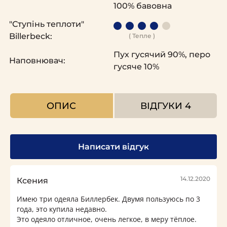
100% бавовна
"Ступінь теплоти"
Billerbeck:
( Тепле )
Пух гусячий 90%, перо
Наповнювач:
гусяче 10%
ОПИС
ВІДГУКИ
4
Написати відгук
14.12.2020
Ксения
Имею три одеяла Биллербек. Двумя пользуюсь по 3
года, это купила недавно.
Это одеяло отличное, очень легкое, в меру тёплое.