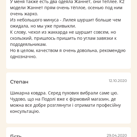
У меня также есть два одеяла Жаннет, они теплее. К2
модели Жаннет прям очень тёплое, осенью под ним
очень жарко.
Из небольшого минуса - Лилея шуршит больше чем
ожидала, но мы уже привыкли.
К слову, чехол из жаккарда не шуршит совсем, но
скользкий, пришлось пришить по углам завязки к
пододеяльникам.
Но в целом, качеством я очень довольна, рекомендую
однозначно.
12.10.2020
Степан
Шикарна ковдра. Серед пухових вибрали саме цю.
Чудово, що на Подолі вже є фірмовий магазин, де
можна все добре розглянути і отримати професійну
консультацію.
29.04.2020
Гість