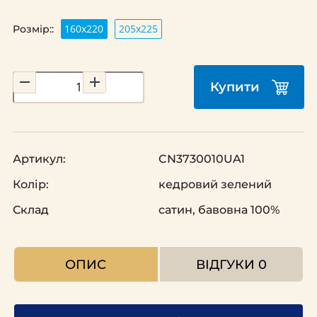
160х220
205х225
Розмір::
Купити
Артикул:
CN3730010UA1
Колір:
кедровий зелений
Склад
сатин, бавовна 100%
ОПИС
ВІДГУКИ
0