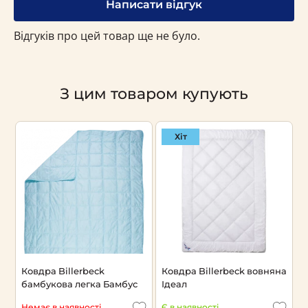
Написати відгук
Відгуків про цей товар ще не було.
З цим товаром купують
Хіт
а
Ковдра Billerbeck
Ковдра Billerbeck вовняна
К
бамбукова легка Бамбус
Ідеал
І
Немає в наявності
Є в наявності
Є