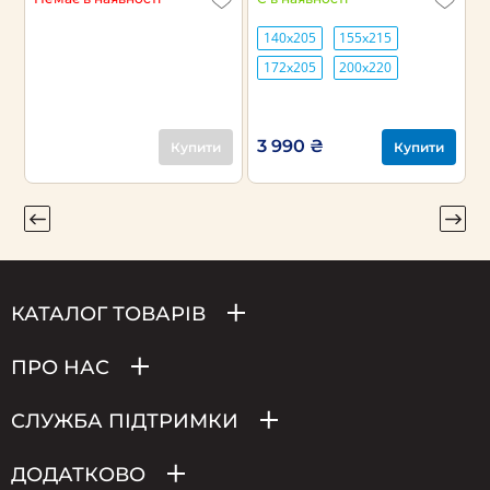
140х205
155х215
172х205
200х220
3 990 ₴
3
Купити
Купити
КАТАЛОГ ТОВАРІВ
ПРО НАС
СЛУЖБА ПІДТРИМКИ
ДОДАТКОВО