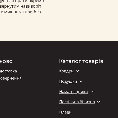
ндується прати окремо
ивернутим навиворіт
те миючі засоби без
ково
Каталог товарів
 доставка
Ковдри
повернення
Подушки
Наматрацники
Постільна білизна
Пледи