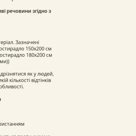
ві речовини згідно з
еріал. Зазначені
ростирадло 150х200 см
ростирадло 180х200 см
ми))
дрізнятися як у людей,
кій кількості відтінків
обливості.
а
ористанням