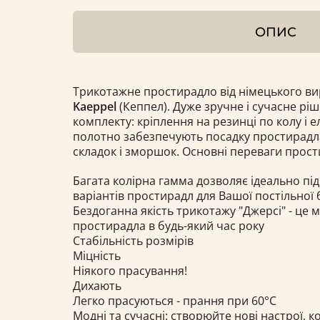
ОПИС
Трикотажне простирадло від німецького ви
Kaeppel
(Кеппел). Дуже зручне і сучасне рі
комплекту: кріплення на резинці по колу і
полотно забезпечують посадку простирадл
складок і зморшок. Основні переваги прос
Багата колірна гамма дозволяє ідеально під
варіантів простирадл для Вашої постільної 
Бездоганна якість трикотажу "Джерсі" - це м'
простирадла в будь-який час року
Стабільність розмірів
Міцність
Ніякого прасування!
Дихають
Легко прасуються - прання при 60°С
Модні та сучасні: створюйте нові настрої, к