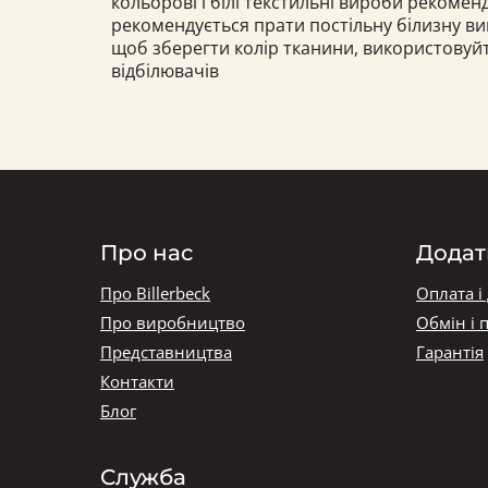
кольорові і білі текстильні вироби рекоме
рекомендується прати постільну білизну в
щоб зберегти колір тканини, використовуй
відбілювачів
Про нас
Додат
Про Billerbeck
Оплата і
Про виробництво
Обмін і 
Представництва
Гарантія
Контакти
Блог
Служба