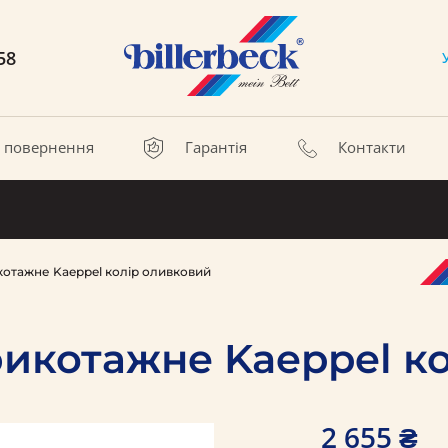
58
а повернення
Гарантія
Контакти
отажне Kaeppel колір оливковий
икотажне Kaeppel к
2 655 ₴