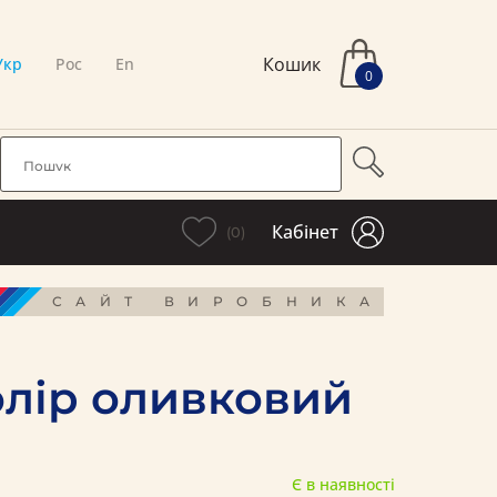
Кошик
Укр
Рос
En
0
Кабінет
(0)
САЙТ ВИРОБНИКА
олір оливковий
Є в наявності