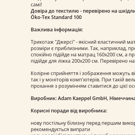
самі!
Довіра до текстилю - перевірено на шкідли
Öko-Tex Standard 100
Важлива інформація:
Трикотаж "Джерсі" - якісний еластичний мат
розміри є приблизними. Так, наприклад, п
спокійно підійде на матрац 160х200 см, а п
підійде для ліжка 200х200 см. Перевірено на
Колірне сприйняття і зображення можуть ві
так і у моніторів комп'ютерів. При такій вели
прохання з розумінням ставитися до цієї ос
Виробник: Adam Kaeppel GmbH, Німеччин
Корисні поради від виробника:
нову постільну білизну перед першим вик
рекомендується випрати