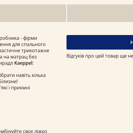
робника - фірми
шення для спального
 еластичне трикотажне
Відгуків про цей товар ще не
а на матрац без
тирадл
Kaeppel
:
ібрати навіть кілька
білизни!
які і приємні
омбінуйте своє ліжко