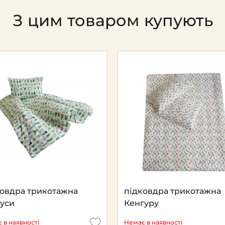
З цим товаром купують
Next
ковдра трикотажна
підковдра трикотажна
туси
Кенгуру
 в наявності
Немає в наявності