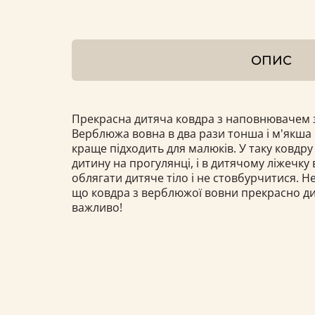
ОПИС
Прекрасна дитяча ковдра з наповнювачем 
Верблюжа вовна в два рази тонша і м'якша 
краще підходить для малюків. У таку ковдр
дитину на прогулянці, і в дитячому ліжечку
облягати дитяче тіло і не стовбурчитися. Н
що ковдра з верблюжої вовни прекрасно дих
важливо!