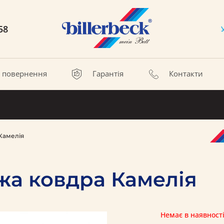
58
а повернення
Гарантія
Контакти
Камелія
а ковдра Камелія
Немає в наявност