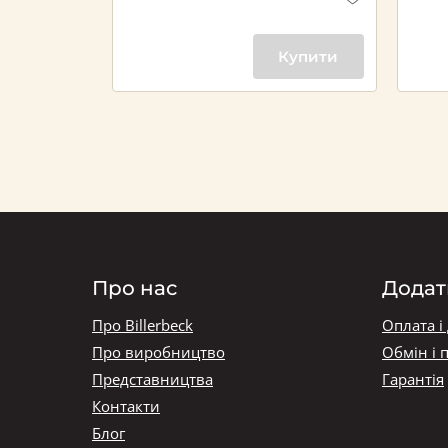
Купити
Купити
Про нас
Додат
Про Billerbeck
Оплата і
Про виробництво
Обмін і 
Представництва
Гарантія
Контакти
Блог