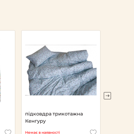
підковдра трикотажна
підковдр
Кенгуру
Пелікани
Немає в наявності
Немає в ная