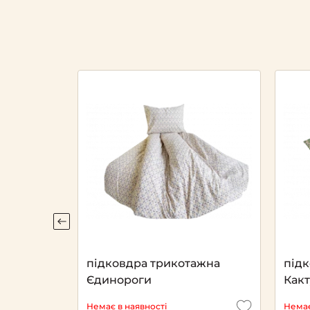
ажна
підковдра трикотажна
під
Єдинороги
Как
Немає в наявності
Немає