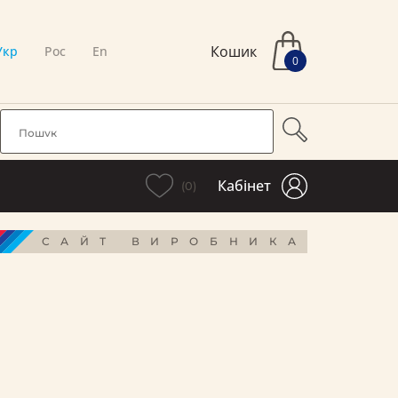
Кошик
Укр
Рос
En
0
Кабінет
(0)
САЙТ ВИРОБНИКА
і