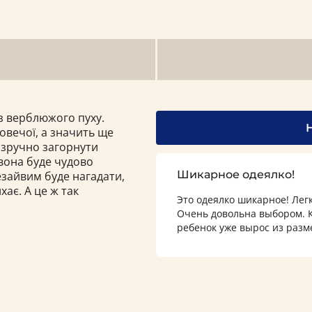
з верблюжого пуху.
овечої, а значить ще
у зручно загорнути
 вона буде чудово
Шикарное одеялко!
езайвим буде нагадати,
ає. А це ж так
Это одеялко шикарное! Лег
Очень довольна выбором. К
ребенок уже вырос из разм