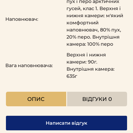
пух і перо арктичних
гусей, клас 1. Верхня і
нижня камери: м'який
Наповнювач:
комфортний
наповнювач, 80% пух,
20% перо. Внутрішня
камера: 100% перо
Верхня і нижня
камери: 90г.
Вага наповнювача:
Внутрішня камера:
635г
ОПИС
ВІДГУКИ
0
Написати відгук