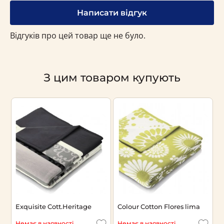
Написати відгук
Відгуків про цей товар ще не було.
З цим товаром купують
Exquisite Cott.Heritage
Colour Cotton Flores lima
C
N
Немає в наявності
Немає в наявності