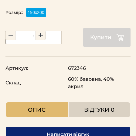
150х200
Розмір::
Купити
Артикул:
672346
60% бавовна, 40%
Склад
акрил
ОПИС
ВІДГУКИ
0
Написати відгук