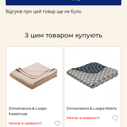
Відгуків про цей товар ще не було.
З цим товаром купують
Dimensions & Loops
Dimensions & Loops Matrix
A
haselnuss
Немає в наявності
Н
Немає в наявності