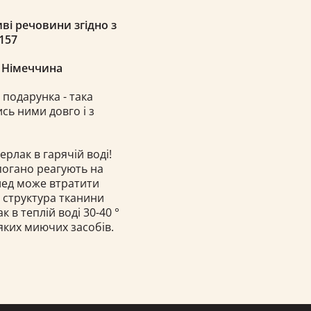
ві речовини згідно з
157
, Німеччина
 подарунка - така
сь ними довго і з
ерлак в гарячій воді!
 погано реагують на
плед може втратити
і структура тканини
в теплій воді 30-40 °
яких миючих засобів.