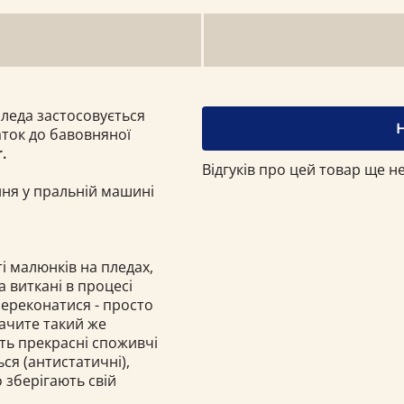
пледа застосовується
ток до бавовняної
.
Відгуків про цей товар ще не
ння у пральній машині
і малюнків на пледах,
а виткані в процесі
переконатися - просто
бачите такий же
ють прекрасні споживчі
ься (антистатичні),
о зберігають свій