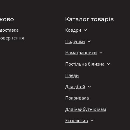
ково
Каталог товарів
 доставка
Ковдри
повернення
Подушки
Наматрацники
Постільна білизна
Пледи
Для дітей
Покривала
Для майбутніх мам
Ексклюзив