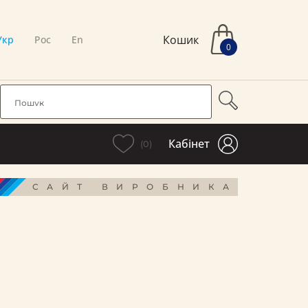
Кошик
Укр
Рос
En
0
Кабінет
(0)
САЙТ ВИРОБНИКА
і