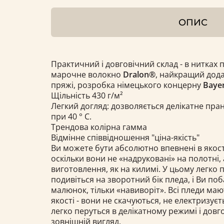
ОПИС
Практичний і довговічний склад - в нитках 
марочне волокно
Dralon®
, найкращий дода
пряжі, розробка німецького концерну
Bayer
Щільність 430 г/м²
Легкий догляд: дозволяється делікатне пра
при 40 ° С.
Трендова колірна гамма
Відмінне співвідношення "ціна-якість"
Ви можете бути абсолютно впевнені в якост
оскільки вони не «надруковані» на полотні, 
виготовлення, як на килимі. У цьому легко 
подивіться на зворотний бік пледа, і Ви по
малюнок, тільки «навиворіт». Всі пледи ма
якості - вони не скачуються, не електризуєт
легко перуться в делікатному режимі і довг
зовнішній вигляд.