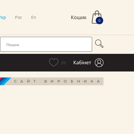
Кошик
Укр
Рос
En
0
Кабінет
(0)
САЙТ ВИРОБНИКА
і