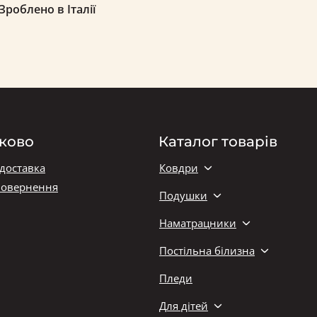
роблено в Італії
ково
Каталог товарів
 доставка
Ковдри
повернення
Подушки
Наматрацники
Постільна білизна
Пледи
Для дітей