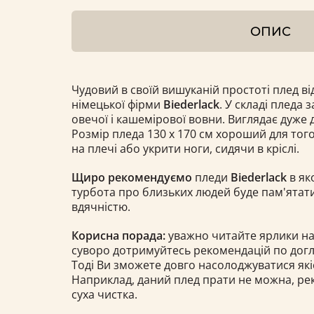
ОПИС
Чудовий в своїй вишуканій простоті плед від
німецької фірми
Biederlack
. У складі пледа 
овечої і кашемірової вовни. Виглядає дуже 
Розмір пледа 130 х 170 см хороший для тог
на плечі або укрити ноги, сидячи в кріслі.
Щиро рекомендуємо
пледи
Biederlack
в як
турбота про близьких людей буде пам'ятати
вдячністю.
Корисна порада:
уважно читайте ярлики на
суворо дотримуйтесь рекомендацій по догля
Тоді Ви зможете довго насолоджуватися як
Наприклад, даний плед прати не можна, ре
суха чистка.