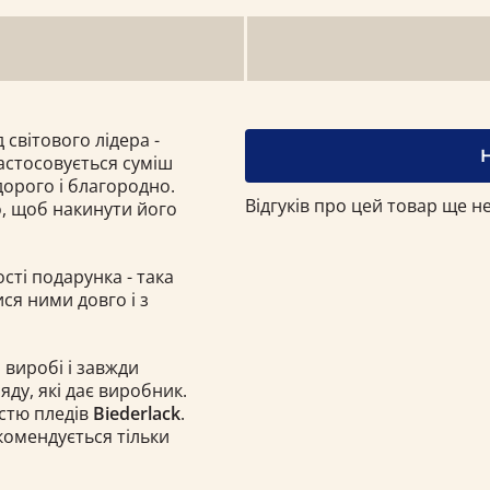
 світового лідера -
застосовується суміш
дорого і благородно.
Відгуків про цей товар ще не
о, щоб накинути його
ості подарунка - така
ся ними довго і з
 виробі і завжди
ду, які дає виробник.
істю пледів
Biederlack
.
комендується тільки