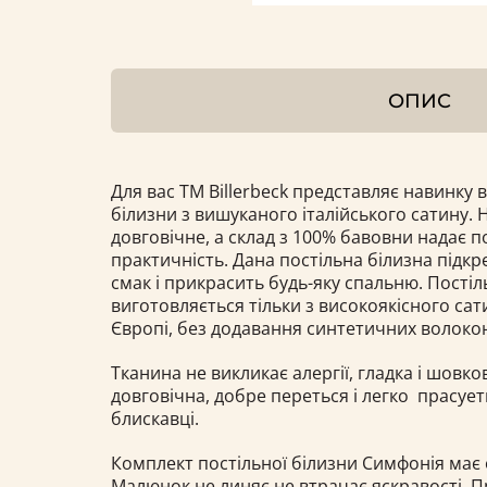
ОПИС
Для вас ТМ Billerbeсk представляє навинку в 
білизни з вишуканого італійського сатину. 
довговічне, а склад з 100% бавовни надає по
практичність. Дана постільна білизна підк
смак і прикрасить будь-яку спальню. Постіл
виготовляється тільки з високоякісного сат
Європі, без додавання синтетичних волоко
Тканина не викликає алергії, гладка і шовков
довговічна, добре переться і легко прасует
блискавці.
Комплект постільної білизни Симфонія має 
Малюнок не линяє не втрачає яскравості. 