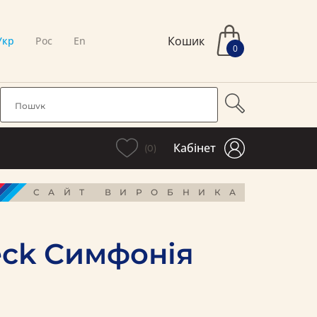
Кошик
Укр
Рос
En
0
Кабінет
(0)
САЙТ ВИРОБНИКА
beck Симфонія