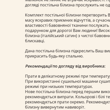
догляді постільна білизна прослужить не од
Комплект постільної білизни перетворить 
масу яскравих приємних відчуттів, а сучасн
властивості бавовняної тканини послужать
подарунком для дорогої Вам людини! Висок
білизна (італійський сатин) з чистої бавовн
блискавці.
Дана постільна білизна підкреслить Ваш ви
прикрасить будь-яку спальню.
Рекомендації
по догляду від виробника:
Прати в делікатному режимі при температурі
При використанні сушильної машини сушит
режимі при низьких температурах.
Нове постільна білизна перед першим вик
рекомендується випрати. Кольорові і білі т
рекомендується прати окремо. Рекомендуєт
білизну вивернутим навиворіт.