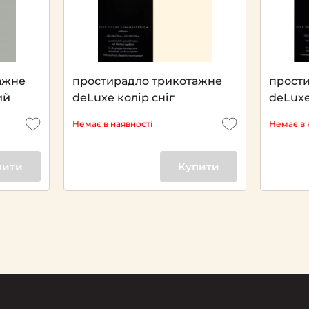
ажне
простирадло трикотажне
прост
ий
deLuxe колір сніг
deLuxe
Немає в наявності
Немає в 
пити
Купити