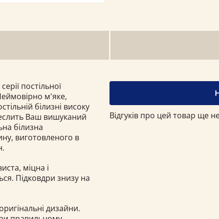
серії постільної
Неймовірно м'яке,
стільній білизні високу
Відгуків про цей товар ще не
реслить Ваш вишуканий
ьна білизна
ину, виготовленого в
н.
иста, міцна і
ься. Підковдри знизу на
оригінальні дизайни.
При правильному