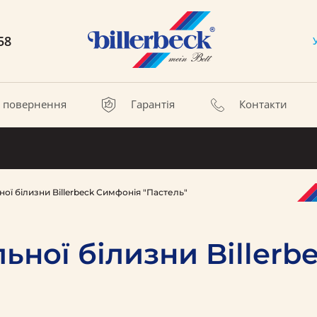
58
а повернення
Гарантія
Контакти
ої білизни Billerbeck Симфонія "Пастель"
ьної білизни Biller