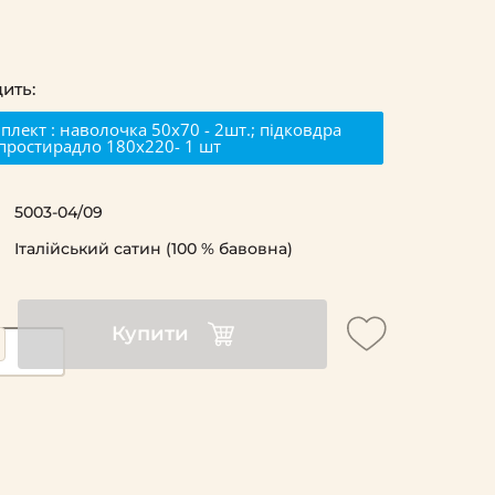
і
ить:
лект : наволочка 50х70 - 2шт.; підковдра
 простирадло 180х220- 1 шт
5003-04/09
Італійський сатин (100 % бавовна)
Купити