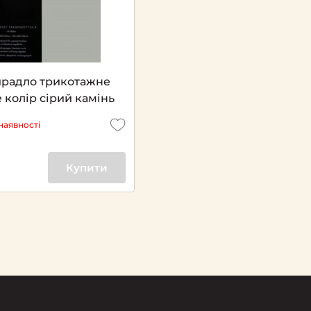
ирадло трикотажне
 колір сірий камінь
наявності
Купити