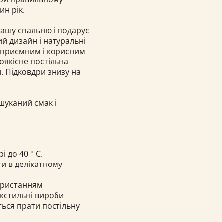
ин рік.
Вашу спальню і подарує
ий дизайн і натуральні
 приємним і корисним
оякісне постільна
и. Підковдри знизу на
шуканий смак і
 до 40 ° C.
и в делікатному
ористанням
екстильні вироби
ься прати постільну