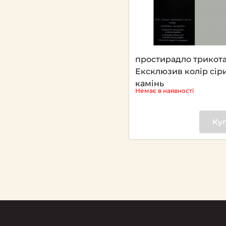
простирадло трикот
Ексклюзив колір сір
камінь
Немає в наявності
Ку