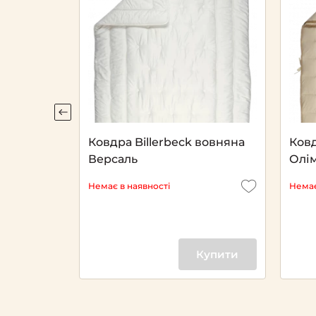
King Uno
Ковдра Billerbeck вовняна
Ковд
Версаль
Олім
Немає в наявності
Немає
Купити
Купити