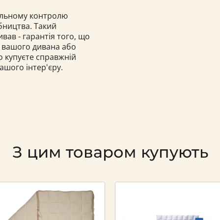
тельному контролю
бництва. Такий
вав - гарантія того, що
я вашого дивана або
о купуєте справжній
шого інтер'єру.
З цим товаром купують