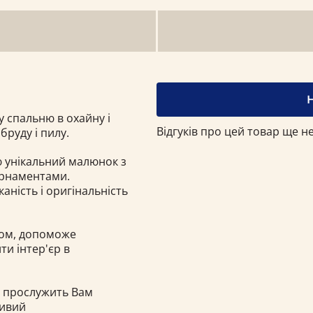
 спальню в охайну і
Відгуків про цей товар ще не
бруду і пилу.
 унікальний малюнок з
орнаментами.
аність і оригінальність
ком, допоможе
ти інтер'єр в
о прослужить Вам
ливий