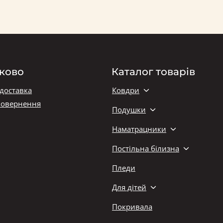
ково
Каталог товарів
 доставка
Ковдри
повернення
Подушки
Наматрацники
Постільна білизна
Пледи
Для дітей
Покривала