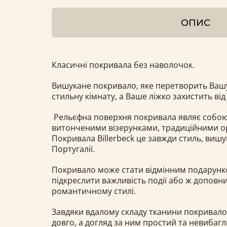
ОПИС
Класичні покривала без наволочок.
Вишукане покривало, яке перетворить Вашу
стильну кімнату, а Ваше ліжко захистить від 
Рельєфна поверхня покривала являє собою
витонченими візерунками, традиційними 
Покривала Billerbeck це завжди стиль, вишук
Португалії.
Покривало може стати відмінним подарун
підкреслити важливість події або ж доповни
романтичному стилі.
Завдяки вдалому складу тканини покривал
довго, а догляд за ним простий та невибаг