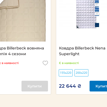
Next
ра Billerbeck вовняна
Ковдра Billerbeck Nena
пія 4 сезони
Superlight
 в наявності
Є в наявності
155x220
200х220
22 644 ₴
Купити
Купи