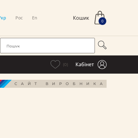
Кошик
Укр
Рос
En
0
Кабінет
(0)
САЙТ ВИРОБНИКА
і