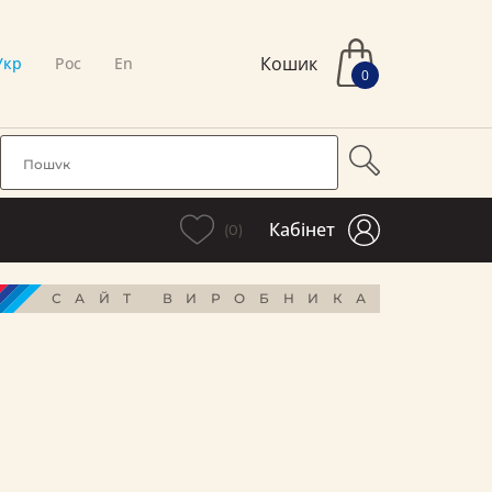
Кошик
Укр
Рос
En
0
Кабінет
(0)
САЙТ ВИРОБНИКА
і