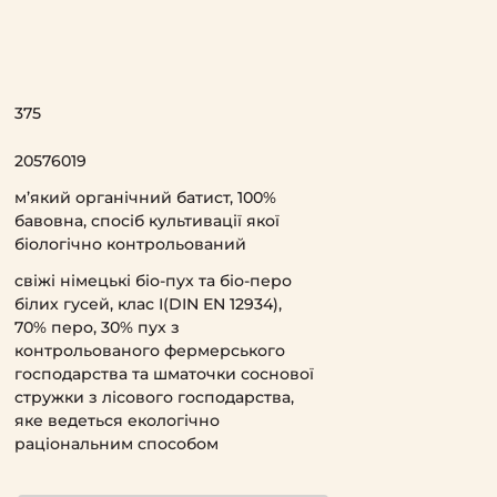
375
20576019
м’який органічний батист, 100%
бавовна, спосіб культивації якої
біологічно контрольований
свіжі німецькі біо-пух та біо-перо
білих гусей, клас І(DIN EN 12934),
70% перо, 30% пух з
контрольованого фермерського
господарства та шматочки соснової
стружки з лісового господарства,
яке ведеться екологічно
раціональним способом