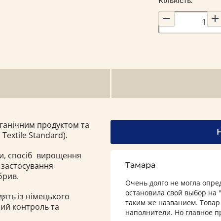
Кількість:
рганічним продуктом та
Textile Standard).
и, спосіб вирощення
 застосування
Тамара
брив.
Очень долго не могла опре
остановила свой выбор на "
дять із німецького
таким же названием. Товар
ний контроль та
наполнители. Но главное п