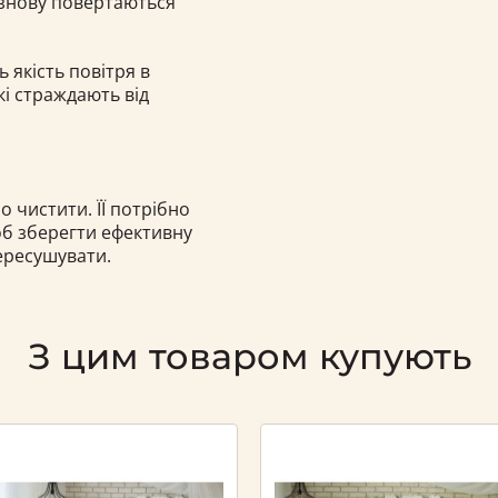
 знову повертаються
якість повітря в
кі страждають від
 чистити. ЇЇ потрібно
б зберегти ефективну
ересушувати.
З цим товаром купують