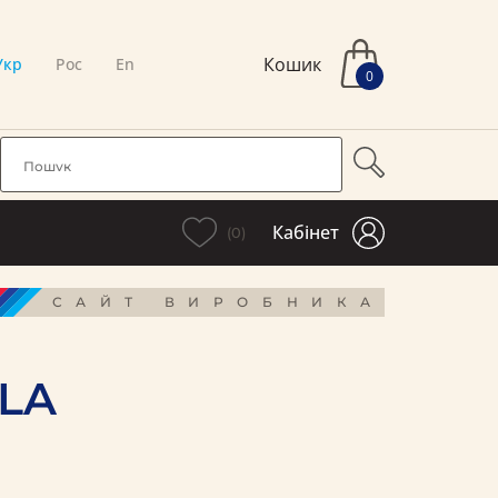
Кошик
Укр
Рос
En
0
Кабінет
(0)
САЙТ ВИРОБНИКА
LLA
і