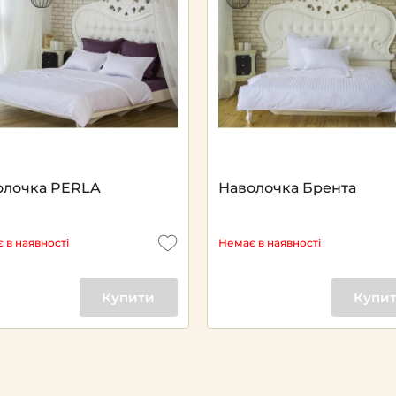
Next
олочка PERLA
Наволочка Брента
 в наявності
Немає в наявності
Купити
Купи