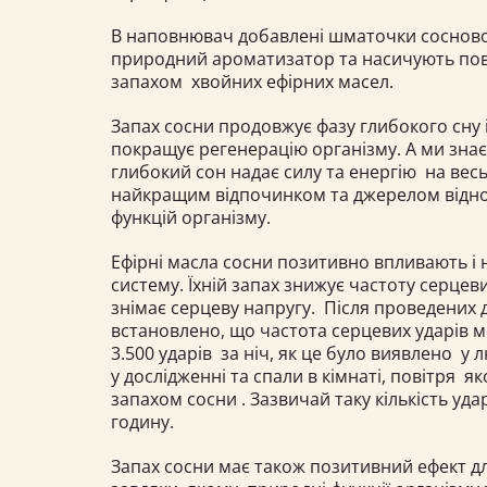
В наповнювач добавлені шматочки соснової 
природний ароматизатор та насичують по
запахом хвойних ефірних масел.
Запах сосни продовжує фазу глибокого сну 
покращує регенерацію організму. А ми зна
глибокий сон надає силу та енергію на весь
найкращим відпочинком та джерелом віднов
функцій організму.
Ефірні масла сосни позитивно впливають і 
систему. Їхній запах знижує частоту серцев
знімає серцеву напругу. Після проведених 
встановлено, що частота серцевих ударів
3.500 ударів за ніч, як це було виявлено у
у дослідженні та спали в кімнаті, повітря я
запахом сосни . Зазвичай таку кількість уда
годину.
Запах сосни має також позитивний ефект дл