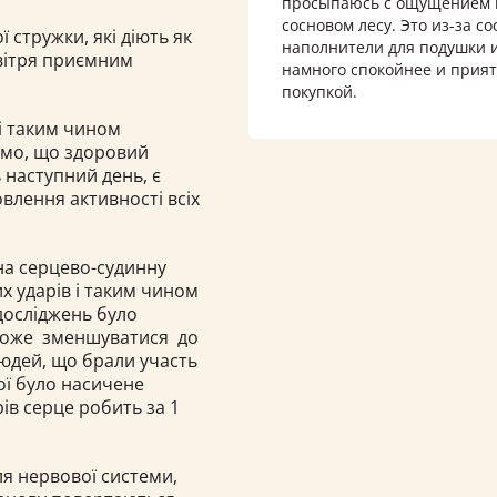
просыпаюсь с ощущением ка
сосновом лесу. Это из-за с
стружки, які діють як
наполнители для подушки и
вітря приємним
намного спокойнее и прият
покупкой.
і таким чином
ємо, що здоровий
 наступний день, є
лення активності всіх
на серцево-судинну
их ударів і таким чином
досліджень було
 може зменшуватися до
 людей, що брали участь
кої було насичене
рів серце робить за 1
я нервової системи,