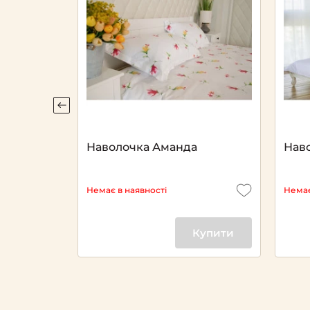
Наволочка Аманда
Нав
Немає в наявності
Немає
Купити
Купити