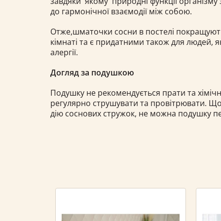
завдяки якому природні функції організму
до гармонічної взаємодії між собою.
Отже,шматочки сосни в постелі покращують 
кімнаті та є придатними також для людей, я
алергії.
Догляд за подушкою
Подушку не рекомендується прати та хімічно
регулярно струшувати та провітрювати. Що
дію соснових стружок, не можна подушку п