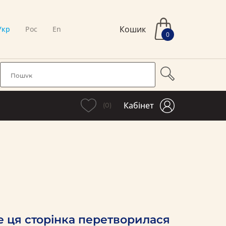
Кошик
Укр
Рос
En
0
Кабінет
(0)
е ця сторінка перетворилася