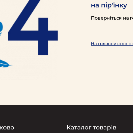
на пір'їнку
Поверніться на г
На головну сторін
ково
Каталог товарів