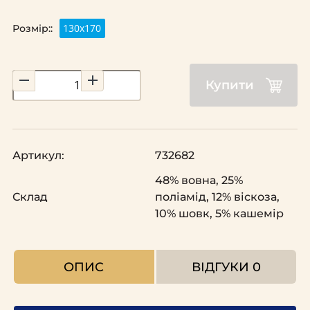
130x170
Розмір::
Купити
Артикул:
732682
48% вовна, 25%
Склад
поліамід, 12% віскоза,
10% шовк, 5% кашемір
ОПИС
ВІДГУКИ
0