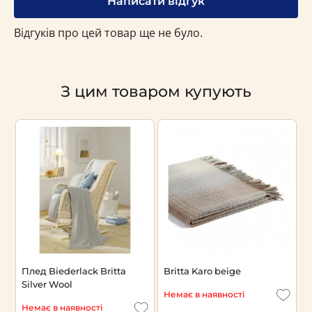
Написати відгук
Відгуків про цей товар ще не було.
З цим товаром купують
Плед Biederlack Britta
Britta Karo beige
П
Silver Wool
a
Немає в наявності
Немає в наявності
Н