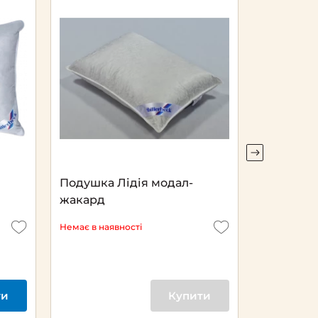
Подушка Лідія модал-
Комплект
жакард
білизни B
Абстракц
Немає в наявності
Немає в ная
ти
Купити