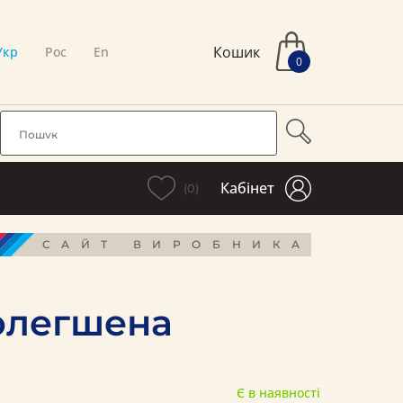
Кошик
Укр
Рос
En
0
Кабінет
(0)
САЙТ ВИРОБНИКА
полегшена
Є в наявності