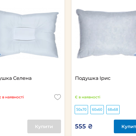
Next
ушка Селена
Подушка Ірис
 в наявності
Є в наявності
50х70
60х60
68х68
555 ₴
Купити
Купи