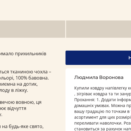
имало прихильників
ться тканиною чохла –
ольорі, 100% бавовна.
Людмила Воронова
риємна на дотик,
Купили ковдру напівлегку к
лоду в ліжку.
, зігріває ковдра та ти зан
Прохання: 1. Додати інформ
овечою вовною, ця
домашніх умовах. Можна пр
рює відчуття
вашу градацію по точкам в т
.
асортимент для цих розмір
переливати наволочки. Роз
на будь-яке свято,
становиться за рахунок на