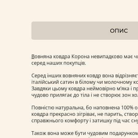
ОПИС
В
овняна ковдра Корона невипадково має ч
серед наших покупців.
Серед інших вовняних ковдр вона відрізняє
італійський сатин в білому чи молочному к
Завдяки цьому ковдра неймовірно м’яка і п
чудово прилягає до тіла і не створює зон хо
Повністю натуральна, бо наповнена 100% 
ковдра прекрасно зігріває, не парить, ство
справжнього комфорту і затишку під час сну
Також вона може бути чудовим подарунком 