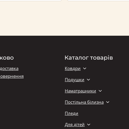
ково
Каталог товарів
 доставка
Ковдри
повернення
Подушки
Наматрацники
Постільна білизна
Пледи
Для дітей