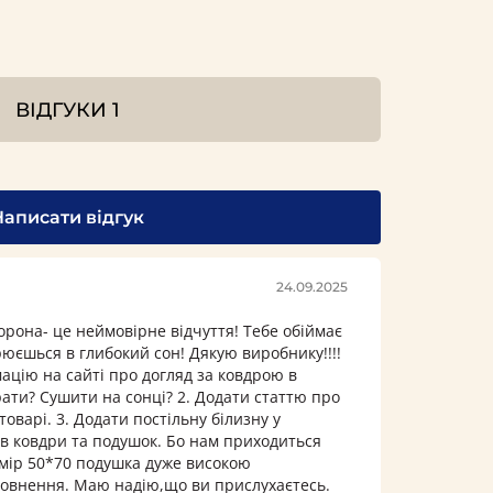
ВІДГУКИ
1
Написати відгук
24.09.2025
орона- це неймовірне відчуття! Тебе обіймає
урюєшься в глибокий сон! Дякую виробнику!!!!
ацію на сайті про догляд за ковдрою в
ати? Сушити на сонці? 2. Додати статтю про
оварі. 3. Додати постільну білизну у
ів ковдри та подушок. Бо нам приходиться
мір 50*70 подушка дуже високою
повнення. Маю надію,що ви прислухаєтесь.