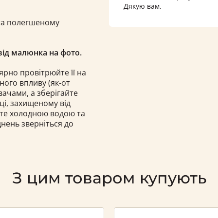
Дякую вам.
та полегшеному
ід малюнка на фото.
рно провітрюйте її на
ного впливу (як-от
вачами, а зберігайте
ці, захищеному від
те холодною водою та
днень зверніться до
З цим товаром купують