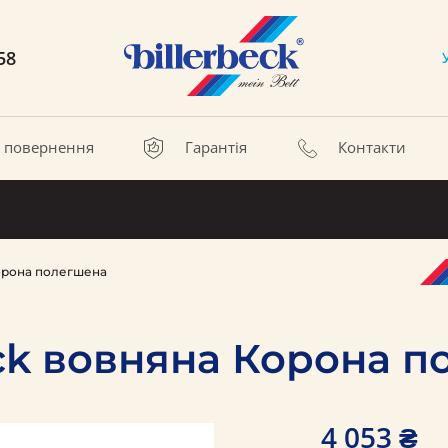
58
а повернення
Гарантія
Контакти
Корона полегшена
eck вовняна Корона 
4 053 ₴