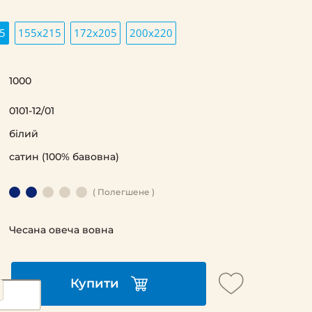
5
155х215
172х205
200х220
1000
0101-12/01
білий
сатин (100% бавовна)
( Полегшене )
Чесана овеча вовна
Купити