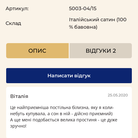
Артикул:
5003-04/15
Італійський сатин (100
Склад
% бавовна)
ОПИС
ВІДГУКИ
2
Написати відгук
25.05.2020
Віталія
Це найприємніша постільна білизна, яку я коли-
небуть купувала, а сон в ній - дійсно приємний)
А ще мені подобається велика простиня - це дуже
зручно!