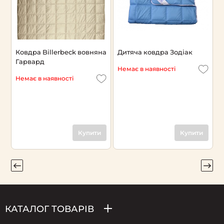
на
Ковдра Billerbeck вовняна
Дитяча ковдра Зодіак
К
Гарвард
К
Немає в наявності
Немає в наявності
Є
4
Купити
Купити
КАТАЛОГ ТОВАРІВ