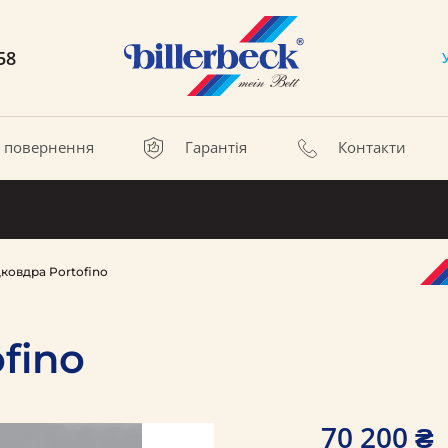
58
а повернення
Гарантія
Контакти
дковдра Portofino
fino
70 200 ₴