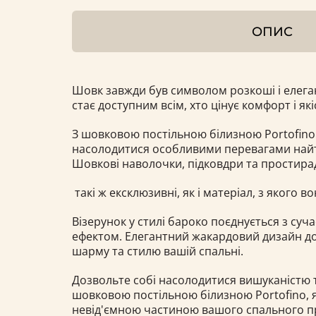
ОПИС
Шовк завжди був символом розкоші і елеган
стає доступним всім, хто цінує комфорт і які
З шовковою постільною білизною Portofino
насолодитися особливими перевагами най
Шовкові наволочки, підковдри та простирад
такі ж ексклюзивні, як і матеріал, з якого в
Візерунок у стилі бароко поєднується з су
ефектом. Елегантний жакардовий дизайн до
шарму та стилю вашій спальні.
Дозвольте собі насолодитися вишуканістю 
шовковою постільною білизною Portofino, 
невід'ємною частиною вашого спального пр