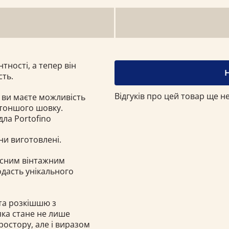
тності, а тепер він
сть.
Відгуків про цей товар ще не
 ви маєте можливість
тоншого шовку.
ла Portofino
они виготовлені.
часним вінтажним
дасть унікального
та розкішшю з
яка стане не лише
остору, але і виразом