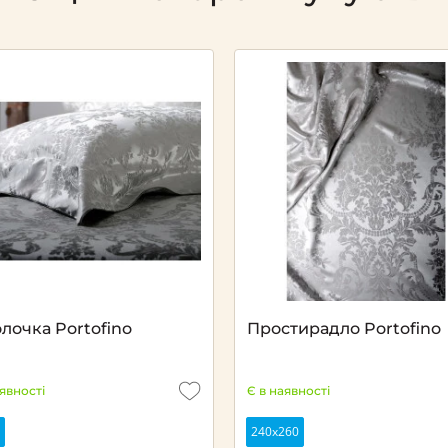
лочка Portofino
Простирадло Portofino
аявності
Є в наявності
240х260