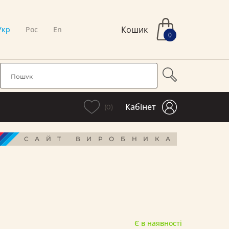
Кошик
Укр
Рос
En
0
Кабінет
(0)
САЙТ ВИРОБНИКА
Є в наявності