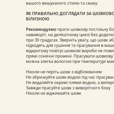
вашого вишуканого стилю та смаку.
ЯК ПРАВИЛЬНО ДОГЛЯДАТИ ЗА ШОВКО
БІЛИЗНОЮ
Рекомендуємо
прати шовкову постільну бі
навиворіт, на делікатному циклі без додат
при 30 градусах. Зверніть увагу, що шовк а
підходять для сушіння та прасування в маши
відкритому повітрі шовкові вироби не пови
прямі сонячні промені. Прасувати шовкову 
можна злегка вологою при температурі мак
Ніколи не періть шовк з відбілювачем
Не збризкуйте шовк водою під час прасува
Не видаляйте окремі плями водою, а випері
Завжди прасуйте шовк з виворітного боку
Ніколи не віджимайте шовк