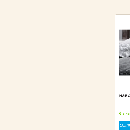
наво
Є в н
50х70