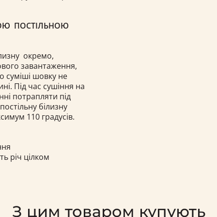
ВОЮ ПОСТІЛЬНОЮ
лизну окремо,
кового завантаження,
бо суміші шовку не
ні. Під час сушіння на
нні потрапляти під
постільну білизну
симум 110 градусів.
ння
ть річ цілком
З цим товаром купують