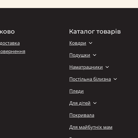
ково
Каталог товарів
 доставка
Ковдри
повернення
Подушки
Наматрацники
Постільна білизна
Пледи
Для дітей
Покривала
Для майбутніх мам