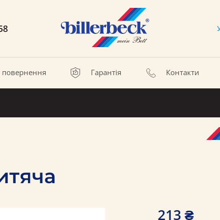
58
а повернення
Гарантія
Контакти
итяча
213 ₴