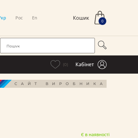
Кошик
Укр
Рос
En
0
Кабінет
(0)
САЙТ ВИРОБНИКА
Є в наявності