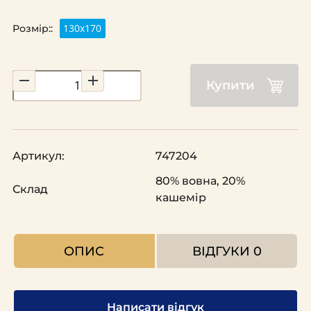
130x170
Розмір::
Купити
Артикул:
747204
80% вовна, 20%
Склад
кашемір
ОПИС
ВІДГУКИ
0
Написати відгук