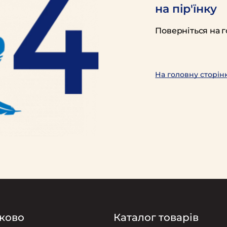
на пір'їнку
Поверніться на г
На головну сторін
ково
Каталог товарів