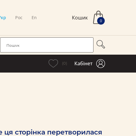
Кошик
Укр
Рос
En
0
Кабінет
(0)
е ця сторінка перетворилася