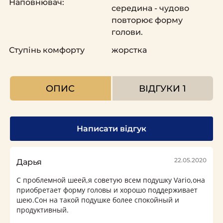
Наповнювач:
середина - чудово
повторює форму
голови.
Ступінь комфорту
жорстка
ОПИС
ВІДГУКИ
1
Написати відгук
22.05.2020
Дарья
С проблемной шеей,я советую всем подушку Vario,она
приобретает форму головы и хорошо поддерживает
шею.Сон на такой подушке более спокойный и
продуктивный.